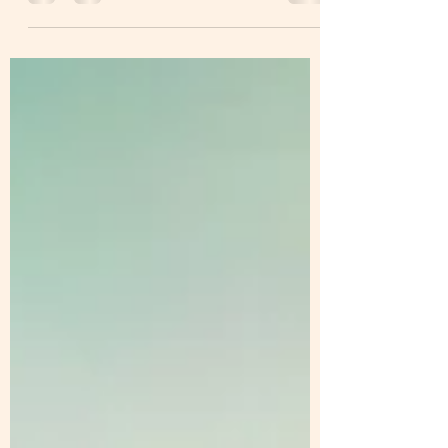
olvidarás para siempre? ¿Hasta cuándo
esconderás tu rostro de mí? 2 ¿Hasta cuándo
pondré consejos en mi alma, Con tristezas en
mi corazón cada día? ¿Hasta cuándo será
enaltecido mi enemigo sobre mí? 3 Mira,
respóndeme, oh Jehová Dios mío; Alumbra
mis ojos, para que no duerma de muerte; 4
Para que no diga mi enemigo: Lo vencí. Mis
enemigos se alegrarían, si yo resbalara. 5
Mas yo en tu misericordia he confiado; Mi
corazón se alegrará