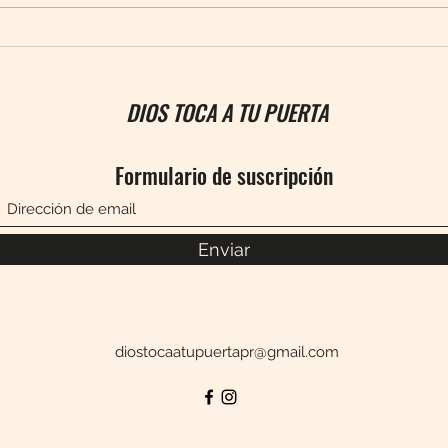
No de
¿Por qué no germina la semilla?
DIOS TOCA A TU PUERTA
Formulario de suscripción
Enviar
diostocaatupuertapr@gmail.com