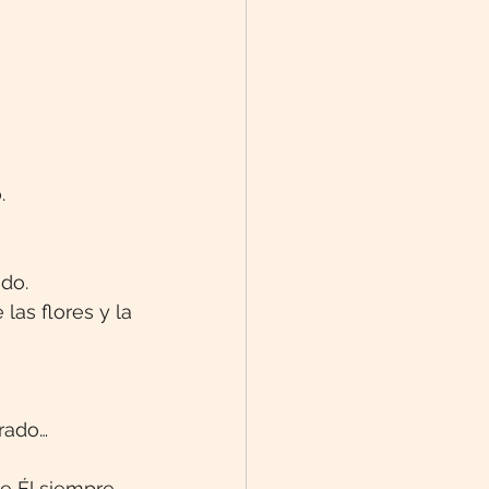
.
ado.
las flores y la 
rrado…
ue Él siempre 