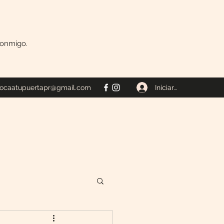
 conmigo.
Iniciar sesión
tocaatupuertapr@gmail.com