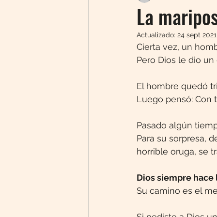
La mariposa
Actualizado:
24 sept 2021
Cierta vez, un homb
Pero Dios le dio un
El hombre quedó tri
Luego pensó: Con ta
Pasado algún tiempo
Para su sorpresa, de
horrible oruga, se 
Dios siempre hace l
Su camino es el me
Si pediste a Dios un