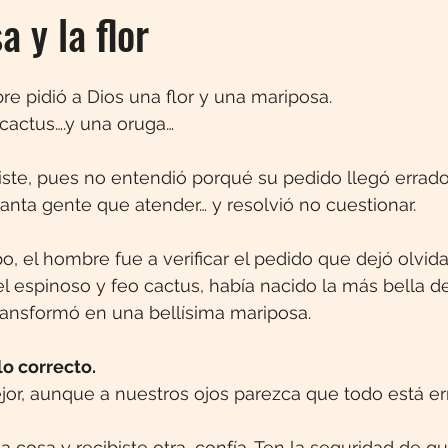
 y la flor
re pidió a Dios una flor y una mariposa.
 cactus….y una oruga…
ste, pues no entendió porqué su pedido llegó errado
nta gente que atender… y resolvió no cuestionar.
, el hombre fue a verificar el pedido que dejó olvid
l espinoso y feo cactus, había nacido la más bella de 
transformó en una bellísima mariposa.
o correcto.
jor, aunque a nuestros ojos parezca que todo está e
a cosa y recibiste otra, confía. Ten la seguridad de q