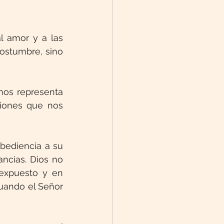
 amor y a las 
stumbre, sino 
nos representa 
iones que nos 
bediencia a su 
ncias. Dios no 
expuesto y en 
uando el Señor 