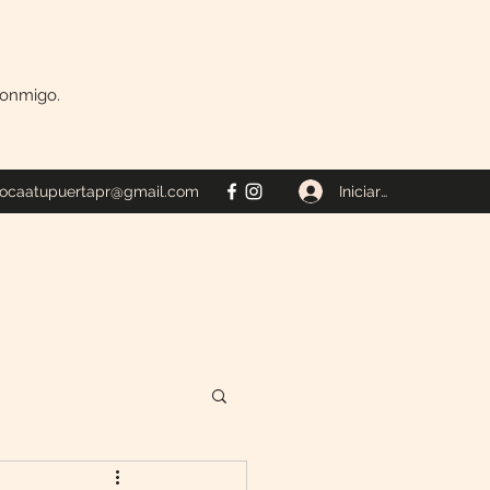
 conmigo.
Iniciar sesión
tocaatupuertapr@gmail.com