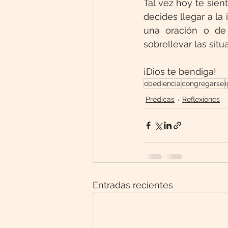
Tal vez hoy te sien
decides llegar a la
una oración o de 
sobrellevar las sit
¡Dios te bendiga!
obediencia
congregarse
i
Prédicas
Reflexiones
Entradas recientes