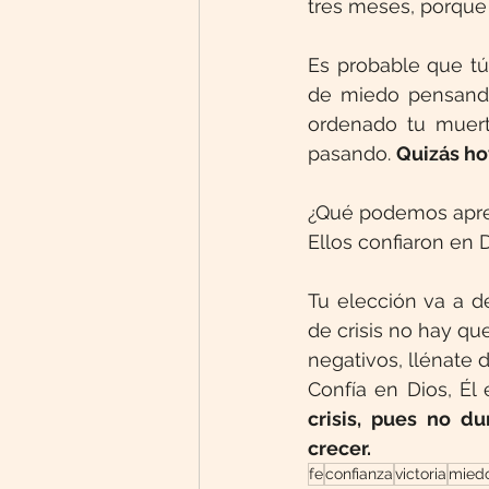
tres meses, porque 
Es probable que tú 
de miedo pensando
ordenado tu muerte
pasando. 
Quizás hoy
¿Qué podemos apre
Ellos confiaron en D
Tu elección va a de
de crisis no hay qu
negativos, llénate 
Confía en Dios, Él 
crisis, pues no d
crecer.
fe
confianza
victoria
mied