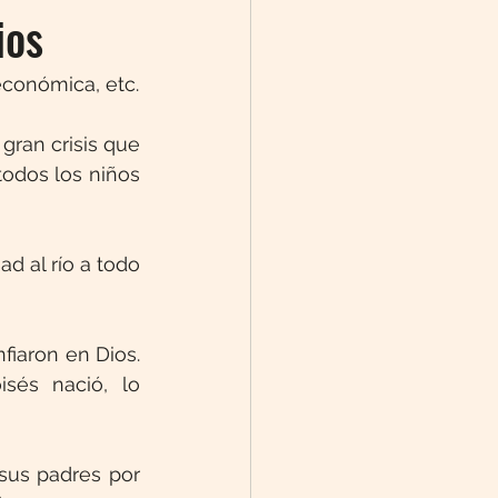
ios
 económica, etc.
ran crisis que 
odos los niños 
 al río a todo 
iaron en Dios. 
és nació, lo 
sus padres por 