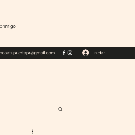
 conmigo.
Iniciar sesión
tocaatupuertapr@gmail.com