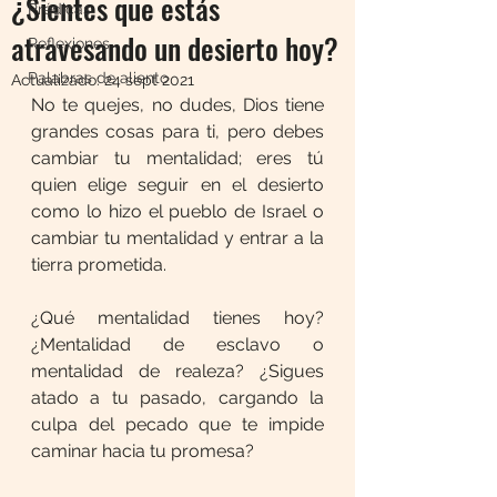
¿Sientes que estás
Prédicas
atravesando un desierto hoy?
Reflexiones
Palabras de aliento
Actualizado:
24 sept 2021
No te quejes, no dudes, Dios tiene 
grandes cosas para ti, pero debes 
cambiar tu mentalidad; eres tú 
quien elige seguir en el desierto 
como lo hizo el pueblo de Israel o 
cambiar tu mentalidad y entrar a la 
tierra prometida.
¿Qué mentalidad tienes hoy? 
¿Mentalidad de esclavo o 
mentalidad de realeza? ¿Sigues 
atado a tu pasado, cargando la 
culpa del pecado que te impide 
caminar hacia tu promesa? 