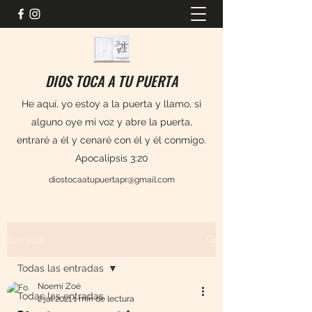
DIOS TOCA A TU PUERTA
He aquí, yo estoy a la puerta y llamo, si
alguno oye mi voz y abre la puerta,
entraré a él y cenaré con él y él conmigo.
Apocalipsis 3:20
diostocaatupuertapr@gmail.com
Entrada
Todas las entradas
Noemí Zoé
Todas las entradas
2 jul 2021
1 min de lectura