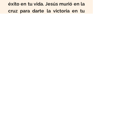
éxito en tu vida. Jesús murió en la 
cruz para darte la victoria en tu 
vida. Solo tienes que creerle a 
Dios y seguir sus normas, no 
pierdas más tu tiempo en cosas 
equivocadas
.
promesas
palabra de Dios
obediencia
éxito
Prédicas
Reflexiones
Ver todo
Entradas recientes