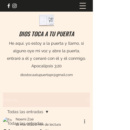
DIOS TOCA A TU PUERTA
He aquí, yo estoy a la puerta y llamo, si
alguno oye mi voz y abre la puerta,
entraré a él y cenaré con él y él conmigo.
Apocalipsis 3:20
diostocaatupuertapr@gmail.com
Entrada
Todas las entradas
Noemí Zoé
Todas las entradas
18 mar 2022
2 min de lectura