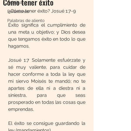
Cómo tener éxito
Prédicas
¿Cómo tener éxito? Josué 1:7-9
Reflexiones
Palabras de aliento
Éxito significa el cumplimiento de 
una meta u objetivo; y Dios desea 
que tengamos éxito en todo lo que 
hagamos.
Josué 1:7 Solamente esfuérzate y 
sé muy valiente, para cuidar de 
hacer conforme a toda la ley que 
mi siervo Moisés te mandó; no te 
apartes de ella ni a diestra ni a 
siniestra, para que seas 
prosperado en todas las cosas que 
emprendas.
El éxito se consigue guardando la 
ley (mandamientos).